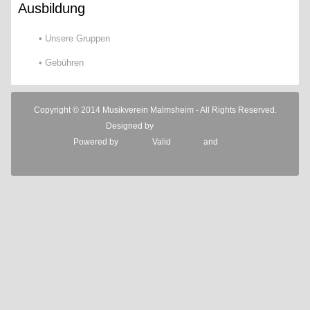
Ausbildung
• Unsere Gruppen
• Gebühren
Copyright © 2014 Musikverein Malmsheim - All Rights Reserved.
Designed by
JoomShaper
Powered by
Joomla!
Valid
XHTML
and
CSS
Scroll to Top